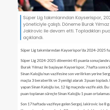
Süper Lig takımlarından Kayserispor, 20
yöneticiyle çalıştı. Döneme Burak Yılmaz
Jakirovic ile devam etti. Topladıkları pua
açıklandı.
Süper Lig takımlarından Kayserispor’da 2024-2025 fu
Süper Lig 2024-2025 dönemini 45 puanla sonuçlandıra
Burak Yılmaz ile başlayan Kayserispor, 7 hafta sonra S
Sinan Kaloğlu’nun vazifesine son verilirken yerine Serg
maçta 3 beraberlik ve 3 yenilgi alarak 3 puan topladı
yapan Sinan Kaloğlu ise, 12 lig maçında vazife aldı. Bu 
puan toplanan süreçte Sinan Kaloğlu 1 puan ortalaması
Son 17 haftada vazifeye gelen Sergej Jakirovic ise 8 gal