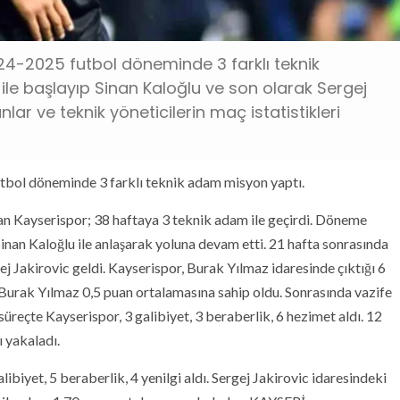
24-2025 futbol döneminde 3 farklı teknik
 ile başlayıp Sinan Kaloğlu ve son olarak Sergej
nlar ve teknik yöneticilerin maç istatistikleri
tbol döneminde 3 farklı teknik adam misyon yaptı.
n Kayserispor; 38 haftaya 3 teknik adam ile geçirdi. Döneme
inan Kaloğlu ile anlaşarak yoluna devam etti. 21 hafta sonrasında
ej Jakirovic geldi. Kayserispor, Burak Yılmaz idaresinde çıktığı 6
. Burak Yılmaz 0,5 puan ortalamasına sahip oldu. Sonrasında vazife
süreçte Kayserispor, 3 galibiyet, 3 beraberlik, 6 hezimet aldı. 12
 yakaladı.
ibiyet, 5 beraberlik, 4 yenilgi aldı. Sergej Jakirovic idaresindeki