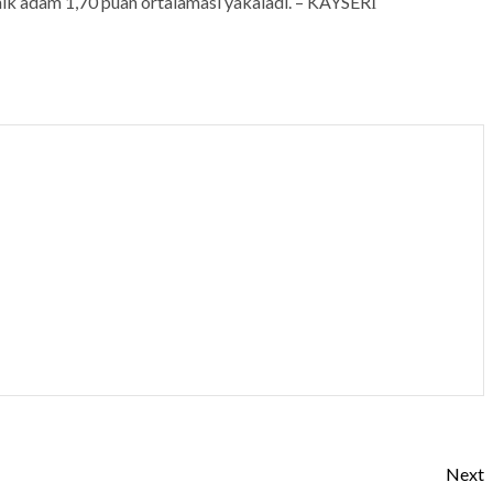
nik adam 1,70 puan ortalaması yakaladı. – KAYSERİ
Next