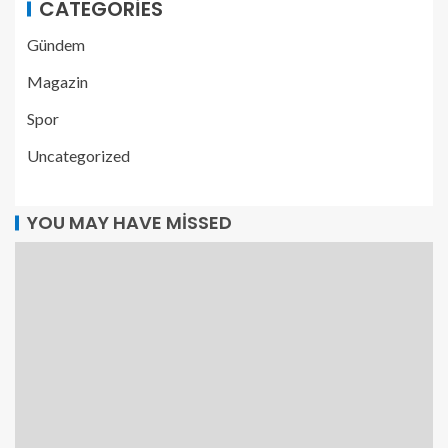
CATEGORIES
Gündem
Magazin
Spor
Uncategorized
YOU MAY HAVE MISSED