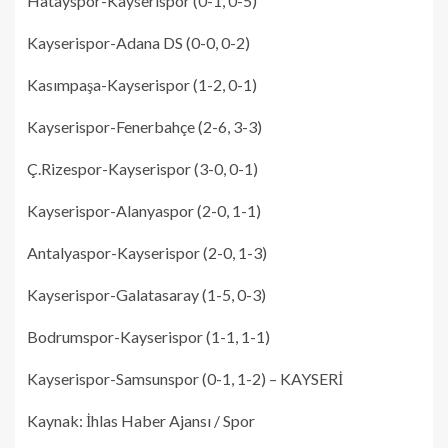
Hatayspor-Kayserispor (0-1, 0-5)
Kayserispor-Adana DS (0-0, 0-2)
Kasımpaşa-Kayserispor (1-2, 0-1)
Kayserispor-Fenerbahçe (2-6, 3-3)
Ç.Rizespor-Kayserispor (3-0, 0-1)
Kayserispor-Alanyaspor (2-0, 1-1)
Antalyaspor-Kayserispor (2-0, 1-3)
Kayserispor-Galatasaray (1-5, 0-3)
Bodrumspor-Kayserispor (1-1, 1-1)
Kayserispor-Samsunspor (0-1, 1-2) – KAYSERİ
Kaynak: İhlas Haber Ajansı / Spor