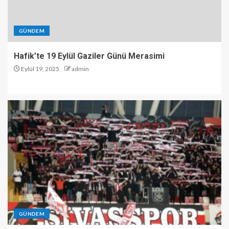
GÜNDEM
Hafik’te 19 Eylül Gaziler Günü Merasimi
Eylül 19, 2025
admin
GÜNDEM