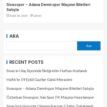
Sivasspor – Adana Demirspor Maçının Biletleri
Satışta
Eylül 18, 2025
admin
ARA
Ara
RECENT POSTS
Sivas’ın Ulaş İlçesinde İlköğretim Haftası Kutlandı
Hafik’te 19 Eylül Gaziler Günü Merasimi
Sivasspor – Adana Demirspor Maçının Biletleri Satışta
Özbelsan Sivasspor, Van Spor FK Maçına Hazırlanıyor
Sivas’ta 6 Hırsızlık Olayına Karışan 2 Şahıs Tutuklandı