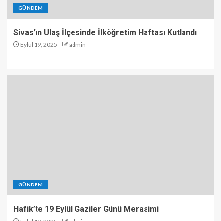
GÜNDEM
Sivas’ın Ulaş İlçesinde İlköğretim Haftası Kutlandı
Eylül 19, 2025
admin
GÜNDEM
Hafik’te 19 Eylül Gaziler Günü Merasimi