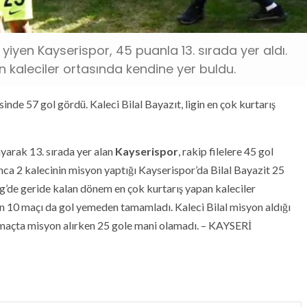
yen Kayserispor, 45 puanla 13. sırada yer aldı.
an kaleciler ortasında kendine yer buldu.
esinde 57 gol gördü. Kaleci Bilal Bayazıt, ligin en çok kurtarış
arak 13. sırada yer alan
Kayserispor
, rakip filelere 45 gol
ca 2 kalecinin misyon yaptığı Kayserispor’da Bilal Bayazit 25
ig’de geride kalan dönem en çok kurtarış yapan kaleciler
en 10 maçı da gol yemeden tamamladı. Kaleci Bilal misyon aldığı
 maçta misyon alırken 25 gole mani olamadı. – KAYSERİ