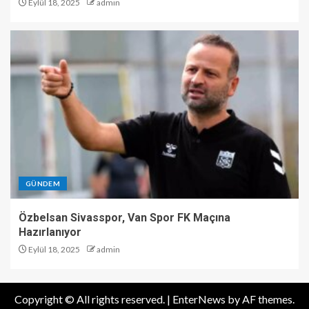
Eylül 18, 2025
admin
GÜNDEM
Özbelsan Sivasspor, Van Spor FK Maçına
Hazırlanıyor
Eylül 18, 2025
admin
Copyright © All rights reserved.
|
EnterNews
by AF themes.