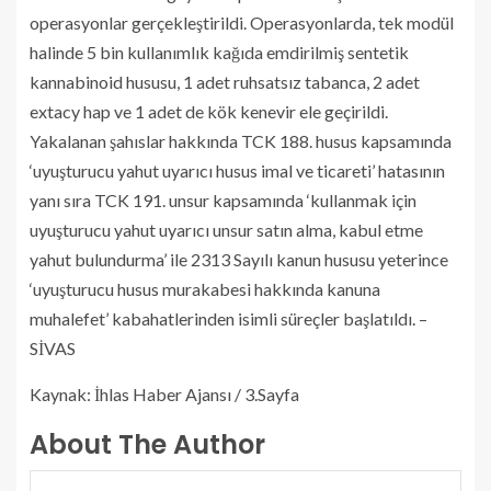
operasyonlar gerçekleştirildi. Operasyonlarda, tek modül
halinde 5 bin kullanımlık kağıda emdirilmiş sentetik
kannabinoid hususu, 1 adet ruhsatsız tabanca, 2 adet
extacy hap ve 1 adet de kök kenevir ele geçirildi.
Yakalanan şahıslar hakkında TCK 188. husus kapsamında
‘uyuşturucu yahut uyarıcı husus imal ve ticareti’ hatasının
yanı sıra TCK 191. unsur kapsamında ‘kullanmak için
uyuşturucu yahut uyarıcı unsur satın alma, kabul etme
yahut bulundurma’ ile 2313 Sayılı kanun hususu yeterince
‘uyuşturucu husus murakabesi hakkında kanuna
muhalefet’ kabahatlerinden isimli süreçler başlatıldı. –
SİVAS
Kaynak: İhlas Haber Ajansı / 3.Sayfa
About The Author