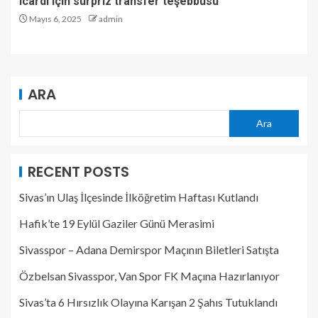
Icardi için sürpriz transfer teşebbüsü
Mayıs 6, 2025
admin
ARA
Ara
RECENT POSTS
Sivas’ın Ulaş İlçesinde İlköğretim Haftası Kutlandı
Hafik’te 19 Eylül Gaziler Günü Merasimi
Sivasspor – Adana Demirspor Maçının Biletleri Satışta
Özbelsan Sivasspor, Van Spor FK Maçına Hazırlanıyor
Sivas’ta 6 Hırsızlık Olayına Karışan 2 Şahıs Tutuklandı