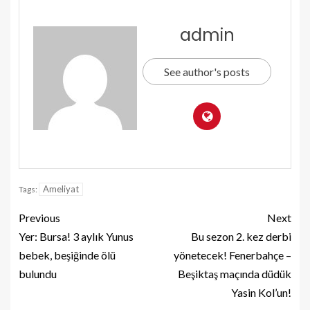
admin
See author's posts
Ameliyat
Tags:
Previous
Next
Yer: Bursa! 3 aylık Yunus
Bu sezon 2. kez derbi
bebek, beşiğinde ölü
yönetecek! Fenerbahçe –
bulundu
Beşiktaş maçında düdük
Yasin Kol’un!