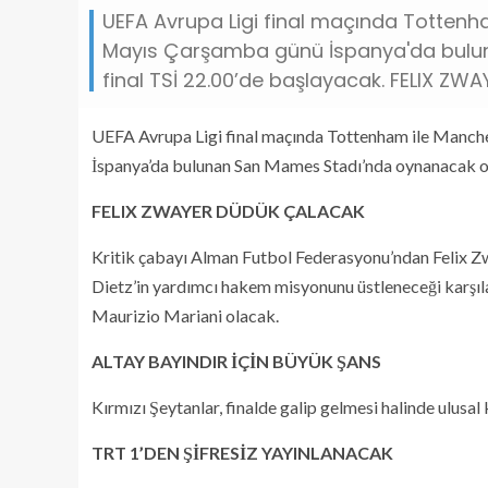
UEFA Avrupa Ligi final maçında Tottenha
Mayıs Çarşamba günü İspanya'da bulu
final TSİ 22.00’de başlayacak. FELIX ZW
UEFA Avrupa Ligi final maçında Tottenham ile Manche
İspanya’da bulunan San Mames Stadı’nda oynanacak ol
FELIX ZWAYER DÜDÜK ÇALACAK
Kritik çabayı Alman Futbol Federasyonu’ndan Felix Z
Dietz’in yardımcı hakem misyonunu üstleneceği karşı
Maurizio Mariani olacak.
ALTAY BAYINDIR İÇİN BÜYÜK ŞANS
Kırmızı Şeytanlar, finalde galip gelmesi halinde ulusa
TRT 1’DEN ŞİFRESİZ YAYINLANACAK