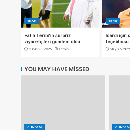
SPOR
SPOR
Fatih Terim’in sürpriz
Icardi için
ziyaretçileri gündem oldu
teşebbüsü
Mayıs 20, 2025
admin
Mayıs 6, 202
YOU MAY HAVE MISSED
GÜNDEM
GÜNDEM