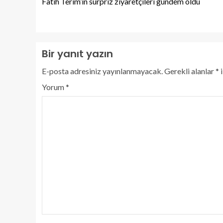
Fatih Terim’in sürpriz ziyaretçileri gündem oldu
Bir yanıt yazın
E-posta adresiniz yayınlanmayacak.
Gerekli alanlar
*
i
Yorum
*