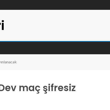
i
yınlanacak
Dev maç şifresiz