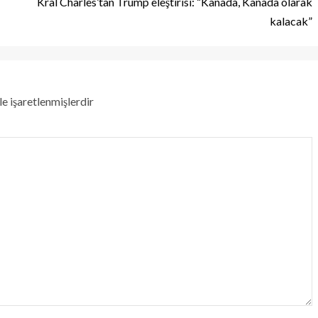
Kral Charles’tan Trump eleştirisi: “Kanada, Kanada olarak
kalacak”
le işaretlenmişlerdir