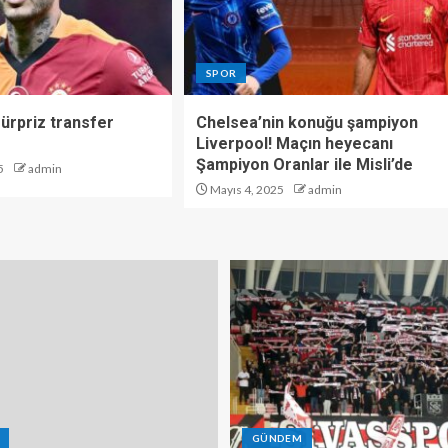
SPOR
 sürpriz transfer
Chelsea’nin konuğu şampiyon
Liverpool! Maçın heyecanı
Şampiyon Oranlar ile Misli’de
5
admin
Mayıs 4, 2025
admin
GÜNDEM