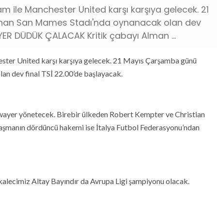
m ile Manchester United karşı karşıya gelecek. 21
nan San Mames Stadı'nda oynanacak olan dev
AYER DÜDÜK ÇALACAK Kritik çabayı Alman ...
ster United karşı karşıya gelecek. 21 Mayıs Çarşamba günü
an dev final TSİ 22.00’de başlayacak.
wayer yönetecek. Birebir ülkeden Robert Kempter ve Christian
laşmanın dördüncü hakemi ise İtalya Futbol Federasyonu’ndan
l kalecimiz Altay Bayındır da Avrupa Ligi şampiyonu olacak.