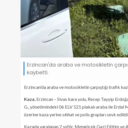
Erzincan'da araba ve motosikletin çarpış
kaybetti.
Erzincan’da araba ve motosikletin çarpıştığı trafik ka
Kaza
, Erzincan – Sivas kara yolu, Recep Tayyip Erdoğ
G., yönetimindeki 06 ELV 521 plakalı araba ile Erdal M
üzerine kaza yerine sıhhat ve polis grupları sevk edildi
Kazada yaralanan 2 şoför, Mengücek Gazi Eğitim ve Ar