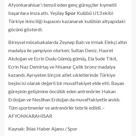
Afyonkarahisar’ı temsil eden genç güreşçiler kıymetli
başarılara imza attı. Yeşilay
Spor
Kulübü U13 ekibi
Türkiye ikinciliği kupasını kazanarak kulübün altyapıdaki
gücünü gösterdi.
Bireysel müsabakalarda Zeynep Batı ve Irmak Elekçi altın
madalya ile şampiyon olurken; Sultan Deniz, Hasret
Akdoğan ve Ecrin Dudu Gümüş gümüş, Ela Sude Tikit,
Ecrin Naz Demirtaş ve Nisanur Çelik bronz madalya
kazandı. Ayrıyeten birçok atlet sıkletlerinde Türkiye
beşincisi olarak değerli bir muvaffakiyet elde etti. Bayan
güreşinin gelişimine öncülük eden antrenörler Hakan
Erdoğan ve Neslihan Erdoğan da muvaffakiyetle anıldı.
Tüm sportmenler ve antrenörler tebrik edildi. –
AFYONKARAHİSAR
Kaynak: İhlas Haber Ajansı / Spor