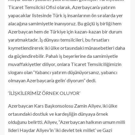
Ticaret Temsilcisi Ofisi olarak, Azerbaycan’a yatırım
yapacaklar listesinde Türk iş insanlarının ön sıralarda yer
alacağına samimiyetle inanıyoruz. Bu güçlü iş birliği hem
Azerbaycan hem de Türkiye için kazan-kazan bir durum
yaratmaktadır. İş dünyası temsilcileri, bu fırsatları
kıymetlendirerek iki ülke ortasındaki münasebetleri daha
da güçlendirebilir. Pahalı iş beşerlerine da samimiyetle
muvaffakiyetler diliyor, onlara Ticaret Temsilciliğimizin
sloganı olan ‘Yabancı yatırım düşünüyorsanız, yabancı
olmayan Azerbaycan’a gelin’ diyorum” dedi.
‘İLİŞKİLERİMİZ ÖRNEK OLUYOR’
Azerbaycan Kars Başkonsolosu Zamin Aliyev, iki ülke
ortasındaki dostluk ve kardeşliğin dünyaya örnek
olduğunu belirtti. Aliyev, “Azerbaycan halkının umum milli
lideri Haydar Aliyev’in ‘iki devlet tek millet’ ve Gazi