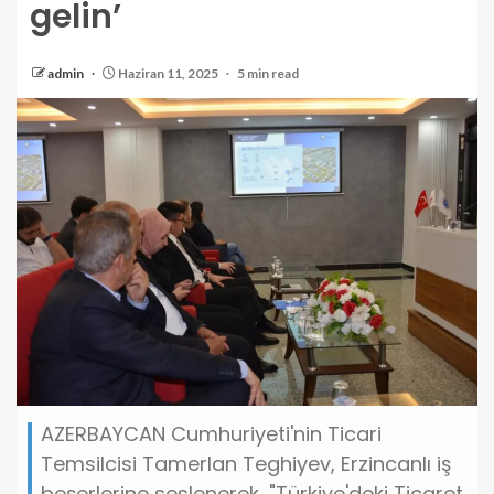
gelin’
admin
Haziran 11, 2025
5 min read
AZERBAYCAN Cumhuriyeti'nin Ticari
Temsilcisi Tamerlan Teghiyev, Erzincanlı iş
beşerlerine seslenerek, "Türkiye'deki Ticaret