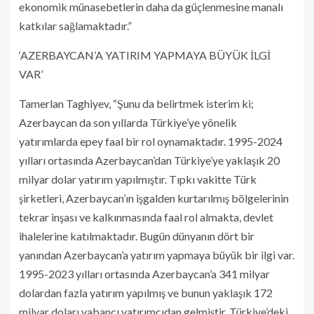
ekonomik münasebetlerin daha da güçlenmesine manalı
katkılar sağlamaktadır.”
‘AZERBAYCAN’A YATIRIM YAPMAYA BÜYÜK İLGİ
VAR’
Tamerlan Taghiyev, “Şunu da belirtmek isterim ki;
Azerbaycan da son yıllarda Türkiye’ye yönelik
yatırımlarda epey faal bir rol oynamaktadır. 1995-2024
yılları ortasında Azerbaycan’dan Türkiye’ye yaklaşık 20
milyar dolar yatırım yapılmıştır. Tıpkı vakitte Türk
şirketleri, Azerbaycan’ın işgalden kurtarılmış bölgelerinin
tekrar inşası ve kalkınmasında faal rol almakta, devlet
ihalelerine katılmaktadır. Bugün dünyanın dört bir
yanından Azerbaycan’a yatırım yapmaya büyük bir ilgi var.
1995-2023 yılları ortasında Azerbaycan’a 341 milyar
dolardan fazla yatırım yapılmış ve bunun yaklaşık 172
milyar doları yabancı yatırımcıdan gelmiştir. Türkiye’deki