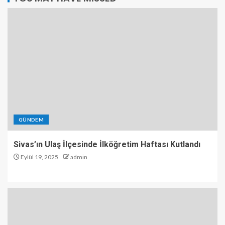
GÜNDEM
Sivas’ın Ulaş İlçesinde İlköğretim Haftası Kutlandı
Eylül 19, 2025
admin