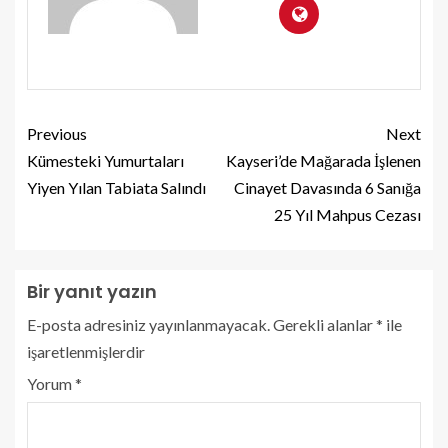
Previous
Next
Kümesteki Yumurtaları
Kayseri’de Mağarada İşlenen
Yiyen Yılan Tabiata Salındı
Cinayet Davasında 6 Sanığa
25 Yıl Mahpus Cezası
Bir yanıt yazın
E-posta adresiniz yayınlanmayacak.
Gerekli alanlar
*
ile
işaretlenmişlerdir
Yorum
*