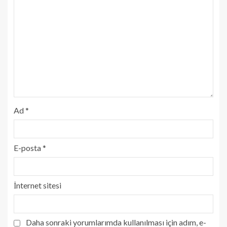
Ad
*
E-posta
*
İnternet sitesi
Daha sonraki yorumlarımda kullanılması için adım, e-