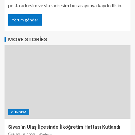
posta adresim ve site adresim bu tarayıcıya kaydedilsin.
MORE STORIES
GÜNDEM
Sivas’ın Ulaş İlçesinde İlköğretim Haftası Kutlandı
Eylül 19, 2025
admin