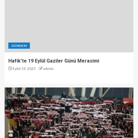
GÜNDEM
Hafik’te 19 Eylül Gaziler Günü Merasimi
Eylül 19, 2025
admin