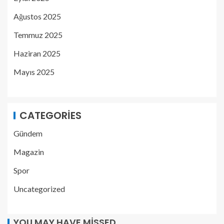
Ağustos 2025
Temmuz 2025
Haziran 2025
Mayıs 2025
CATEGORIES
Gündem
Magazin
Spor
Uncategorized
YOU MAY HAVE MISSED