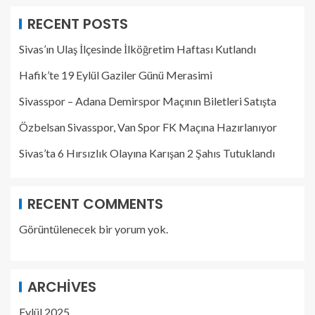
RECENT POSTS
Sivas’ın Ulaş İlçesinde İlköğretim Haftası Kutlandı
Hafik’te 19 Eylül Gaziler Günü Merasimi
Sivasspor – Adana Demirspor Maçının Biletleri Satışta
Özbelsan Sivasspor, Van Spor FK Maçına Hazırlanıyor
Sivas’ta 6 Hırsızlık Olayına Karışan 2 Şahıs Tutuklandı
RECENT COMMENTS
Görüntülenecek bir yorum yok.
ARCHIVES
Eylül 2025