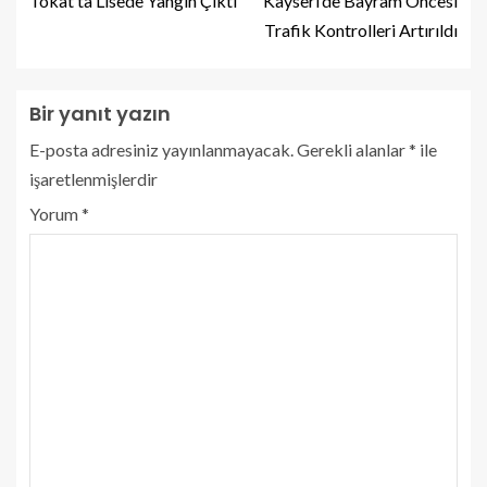
Tokat’ta Lisede Yangın Çıktı
Kayseri’de Bayram Öncesi
Trafik Kontrolleri Artırıldı
Bir yanıt yazın
E-posta adresiniz yayınlanmayacak.
Gerekli alanlar
*
ile
işaretlenmişlerdir
Yorum
*