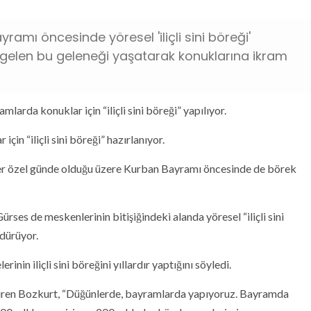
amı öncesinde yöresel 'iliçli sini böreği'
 süregelen bu geleneği yaşatarak konuklarına ikram
arda konuklar için “iliçli sini böreği” yapılıyor.
çin “iliçli sini böreği” hazırlanıyor.
r özel günde olduğu üzere Kurban Bayramı öncesinde de börek
rses de meskenlerinin bitişiğindeki alanda yöresel “iliçli sini
rdürüyor.
nin iliçli sini böreğini yıllardır yaptığını söyledi.
etiren Bozkurt, “Düğünlerde, bayramlarda yapıyoruz. Bayramda