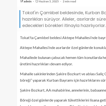
admin
Haziran 5, 2025
2 min read
Tokat'ın Çamlıbel beldesinde, Kurban Bayr
hazırlıkları sürüyor. Aileler, asırlardır
edecekleri börekleri itinayla hazırlıyorlar.
Tokat’ta Çamlıbel beldesi Aktepe Mahallesi’nde bayraml
Aktepe Mahallesi’nde asırlardır özel günlerde konuklar i
Mahallede bulunan çabucak hemen tüm konutlarda he
üretimi hazırlıkları devam ediyor.
Mahalle sakinlerinden Şakire Bozkurt ve ablası Saliç Gü
böreği” yaparak Kurban Bayramı için hazırlıklarını sü
Şakire Bozkurt, AA muhabirine, annelerinin, babaanneleri
Böreği özel günlerde yaparak tükettiklerini lisana g