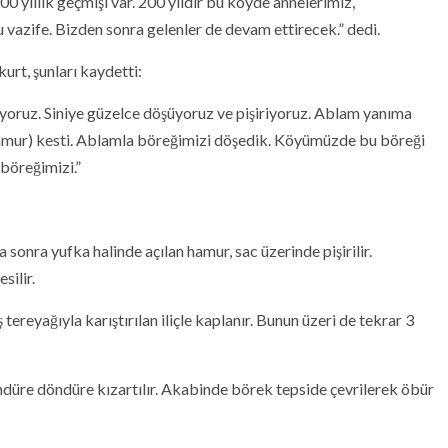
 yıllık geçmişi var. 200 yıldır bu köyde annelerimiz,
bu vazife. Bizden sonra gelenler de devam ettirecek.” dedi.
rt, şunları kaydetti:
yoruz. Siniye güzelce döşüyoruz ve pişiriyoruz. Ablam yanıma
(hamur) kesti. Ablamla böreğimizi döşedik. Köyümüzde bu böreği
böreğimizi.”
onra yufka halinde açılan hamur, sac üzerinde pişirilir.
silir.
 tereyağıyla karıştırılan iliçle kaplanır. Bunun üzeri de tekrar 3
öndüre döndüre kızartılır. Akabinde börek tepside çevrilerek öbür