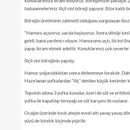
konuklarımıza ikram ediyoruz. Böreğimizin yaklaşık 200
babaannelerimiz iliçli sini böreği yapıyor. Bize kaldı 
Böreğin üretiminin zahmetli olduğunu vurgulayan Bozku
“Hamuru açıyoruz, sacda haşlıyoruz. Sonra dönüp kesi
geldi, bana yardımcı oluyor. Hamurumu açtı, ilicimi 
yapıp ikram etmek adettir. Konuklarımız çok severler 
İliçli sini böreğinin yapılışı
Hamur yoğurulduktan sonra dinlenmeye bırakılır. Daha s
Hazırlanan yufkalardan “iliç” denilen küçük kesimler ke
Tepsinin altına 3 yufka konulur, üzeri de süt ve eritilmiş
yufka ile kapatılıp tereyağı ve süt karışımı ile soslanır.
Ocağın üzerinde kısık ateşte evvel altı yavaş yavaş d
yüzü de birebir biçimde pişirilir.