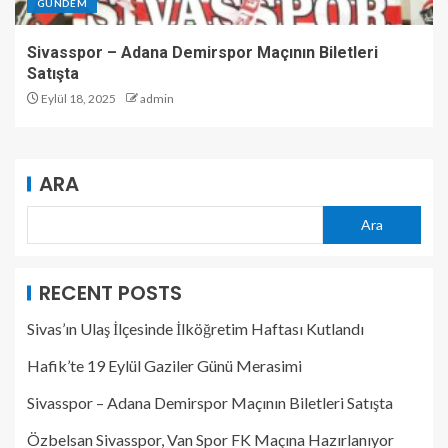
GÜNDEM
Sivasspor – Adana Demirspor Maçının Biletleri
Satışta
Eylül 18, 2025
admin
ARA
Ara
RECENT POSTS
Sivas’ın Ulaş İlçesinde İlköğretim Haftası Kutlandı
Hafik’te 19 Eylül Gaziler Günü Merasimi
Sivasspor – Adana Demirspor Maçının Biletleri Satışta
Özbelsan Sivasspor, Van Spor FK Maçına Hazırlanıyor