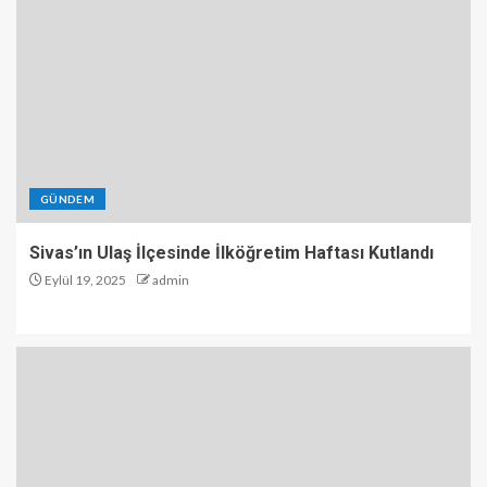
GÜNDEM
Sivas’ın Ulaş İlçesinde İlköğretim Haftası Kutlandı
Eylül 19, 2025
admin