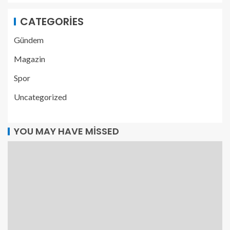
CATEGORIES
Gündem
Magazin
Spor
Uncategorized
YOU MAY HAVE MISSED