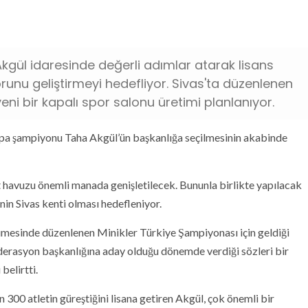
kgül idaresinde değerli adımlar atarak lisans
runu geliştirmeyi hedefliyor. Sivas'ta düzenlenen
yeni bir kapalı spor salonu üretimi planlanıyor.
pa şampiyonu Taha Akgül’ün başkanlığa seçilmesinin akabinde
let havuzu önemli manada genişletilecek. Bununla birlikte yapılacak
in Sivas kenti olması hedefleniyor.
mesinde düzenlenen Minikler Türkiye Şampiyonası için geldiği
erasyon başkanlığına aday olduğu dönemde verdiği sözleri bir
belirtti.
300 atletin güreştiğini lisana getiren Akgül, çok önemli bir