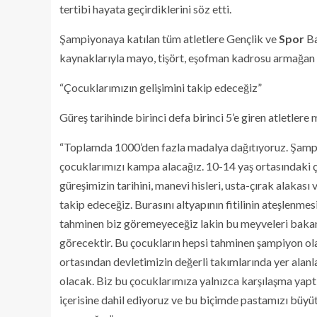
tertibi hayata geçirdiklerini söz etti.
Şampiyonaya katılan tüm atletlere Gençlik ve
Spor
Ba
kaynaklarıyla mayo, tişört, eşofman kadrosu armağan e
“Çocuklarımızın gelişimini takip edeceğiz”
Güreş tarihinde birinci defa birinci 5’e giren atletlere
“Toplamda 1000’den fazla madalya dağıtıyoruz. Şamp
çocuklarımızı kampa alacağız. 10-14 yaş ortasındaki ç
güreşimizin tarihini, manevi hisleri, usta-çırak alakası
takip edeceğiz. Burasını altyapının fitilinin ateşlenm
tahminen biz göremeyeceğiz lakin bu meyveleri bakan
görecektir. Bu çocukların hepsi tahminen şampiyon ol
ortasından devletimizin değerli takımlarında yer alan
olacak. Biz bu çocuklarımıza yalnızca karşılaşma yaptır
içerisine dahil ediyoruz ve bu biçimde pastamızı büyü