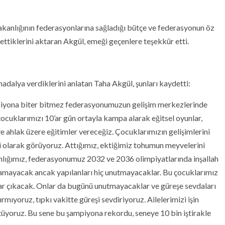
kanlığının federasyonlarına sağladığı bütçe ve federasyonun öz
ttiklerini aktaran Akgül, emeği geçenlere teşekkür etti.
 madalya verdiklerini anlatan Taha Akgül, şunları kaydetti:
iyona biter bitmez federasyonumuzun gelişim merkezlerinde
ocuklarımızı 10’ar gün ortayla kampa alarak eğitsel oyunlar,
 ve ahlak üzere eğitimler vereceğiz. Çocuklarımızın gelişimlerini
esi olarak görüyoruz. Attığımız, ektiğimiz tohumun meyvelerini
lığımız, federasyonumuz 2032 ve 2036 olimpiyatlarında inşallah
amayacak ancak yapılanları hiç unutmayacaklar. Bu çocuklarımız
lar çıkacak. Onlar da bugünü unutmayacaklar ve güreşe sevdaları
mıyoruz, tıpkı vakitte güreşi sevdiriyoruz. Ailelerimizi işin
tüyoruz. Bu sene bu şampiyona rekordu, seneye 10 bin iştirakle