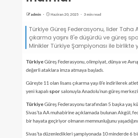
admin
Haziran 20, 2025
3 min read
Türkiye Güreş Federasyonu, lider Taha A
çıkarma yaşını 8'e düşürdü ve güreş spo
Minikler Türkiye Şampiyonası ile birlikte 
Türkiye
Güreş Federasyonu, olimpiyat, dünya ve Avru
değerli ataklara imza atmaya başladı.
Güreşte 11 olan lisans çıkarma yaşı 8’e indirilerek at
yeni kapalı
spor
salonuyla Anadolu’nun güreş merkezin
Türkiye
Güreş Federasyonu tarafından 5 başka yaş kü
Sivas’ta AA muhabirine açıklamada bulunan Akgül, fed
bir hayata geçiriyor olmanın memnunluğunu yaşadığını 
Sivas’ta düzenledikleri şampiyonada 10 minderde 6 bin 