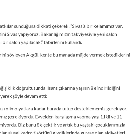
atkılar sunduğuna dikkati çekerek, “Sivas’a bir kelamımız var,
ni Sivas yapıyoruz. Bakanlığımızın takviyesiyle yeni salon
bir salon yapılacak.” tabirlerini kullandı.
rini söyleyen Akgül, kente bu manada müjde vermek istediklerini
işiklik doğrultusunda lisans çıkarma yaşının 8’e indirildiğini
eyerek şöyle devam etti:
ızı olimpiyatlara kadar burada tutup desteklememiz gerekiyor.
mız gerekiyordu. Evvelden karşılaşma yapma yaşı 11’di ve 11
tmiyordu. Biz bunu 8’e çektik ve artık bu yaştaki çocuklarımızla
ar ulusal kadro tişörtünü giydiklerinde güreşe olan aidiyetleri