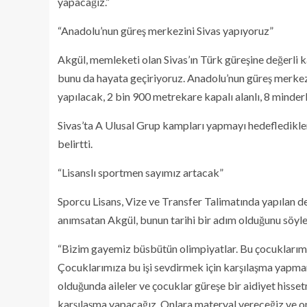
yapacağız.”
“Anadolu’nun güreş merkezini Sivas yapıyoruz”
Akgül, memleketi olan Sivas’ın Türk güreşine değerli k
bunu da hayata geçiriyoruz. Anadolu’nun güreş merkezi
yapılacak, 2 bin 900 metrekare kapalı alanlı, 8 minderli 
Sivas’ta A Ulusal Grup kampları yapmayı hedefledikle
belirtti.
“Lisanslı sportmen sayımız artacak”
Sporcu Lisans, Vize ve Transfer Talimatında yapılan değ
anımsatan Akgül, bunun tarihi bir adım olduğunu söyl
“Bizim gayemiz büsbütün olimpiyatlar. Bu çocuklarım
Çocuklarımıza bu işi sevdirmek için karşılaşma yapma
olduğunda aileler ve çocuklar güreşe bir aidiyet hisse
karşılaşma yapacağız. Onlara materyal vereceğiz ve onl