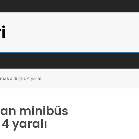
i
rmak’a düştü: 4 yaralı
kan minibüs
 4 yaralı