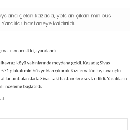
 meydana gelen kazada, yoldan çıkan minibüs
 Yaralılar hastaneye kaldırıldı.
çması sonucu 4 kişi yaralandı.
zılkavraz köyü yakınlarında meydana geldi. Kazada; Sivas
71 plakalı minibüs yoldan çıkarak Kızılırmak’ın kıyısına uçtu.
lılar ambulanslarla Sivas’taki hastanelere sevk edildi. Yaralıların
ili inceleme başlatıldı.
al