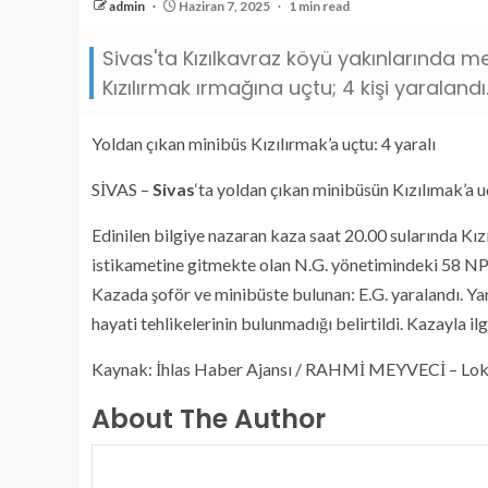
admin
Haziran 7, 2025
1 min read
Sivas'ta Kızılkavraz köyü yakınlarında
Kızılırmak ırmağına uçtu; 4 kişi yaralandı.
Yoldan çıkan minibüs Kızılırmak’a uçtu: 4 yaralı
SİVAS –
Sivas
‘ta yoldan çıkan minibüsün Kızılımak’a u
Edinilen bilgiye nazaran kaza saat 20.00 sularında Kı
istikametine gitmekte olan N.G. yönetimindeki 58 NP 5
Kazada şoför ve minibüste bulunan: E.G. yaralandı. Yara
hayati tehlikelerinin bulunmadığı belirtildi. Kazayla ilg
Kaynak: İhlas Haber Ajansı / RAHMİ MEYVECİ – Lok
About The Author