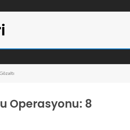
i
Gözaltı
cu Operasyonu: 8