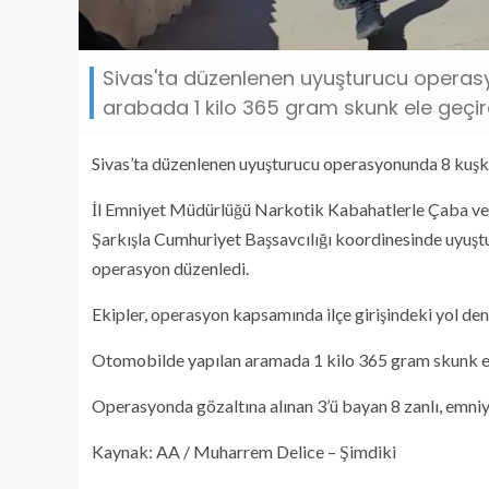
Sivas'ta düzenlenen uyuşturucu operasyo
arabada 1 kilo 365 gram skunk ele geçird
Sivas’ta düzenlenen uyuşturucu operasyonunda 8 kuşkul
İl Emniyet Müdürlüğü Narkotik Kabahatlerle Çaba ve İ
Şarkışla Cumhuriyet Başsavcılığı koordinesinde uyuştu
operasyon düzenledi.
Ekipler, operasyon kapsamında ilçe girişindeki yol d
Otomobilde yapılan aramada 1 kilo 365 gram skunk ele
Operasyonda gözaltına alınan 3’ü bayan 8 zanlı, emniye
Kaynak: AA / Muharrem Delice – Şimdiki