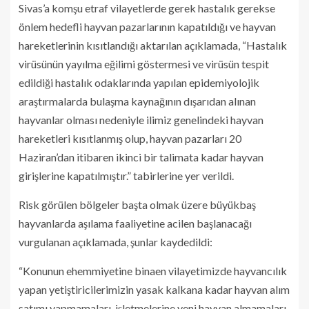
Sivas’a komşu etraf vilayetlerde gerek hastalık gerekse
önlem hedefli hayvan pazarlarının kapatıldığı ve hayvan
hareketlerinin kısıtlandığı aktarılan açıklamada, “Hastalık
virüsünün yayılma eğilimi göstermesi ve virüsün tespit
edildiği hastalık odaklarında yapılan epidemiyolojik
araştırmalarda bulaşma kaynağının dışarıdan alınan
hayvanlar olması nedeniyle ilimiz genelindeki hayvan
hareketleri kısıtlanmış olup, hayvan pazarları 20
Haziran’dan itibaren ikinci bir talimata kadar hayvan
girişlerine kapatılmıştır.” tabirlerine yer verildi.
Risk görülen bölgeler başta olmak üzere büyükbaş
hayvanlarda aşılama faaliyetine acilen başlanacağı
vurgulanan açıklamada, şunlar kaydedildi:
“Konunun ehemmiyetine binaen vilayetimizde hayvancılık
yapan yetiştiricilerimizin yasak kalkana kadar hayvan alım
satımı yapmamaları, işletmelerine yeni hayvan almamaları,