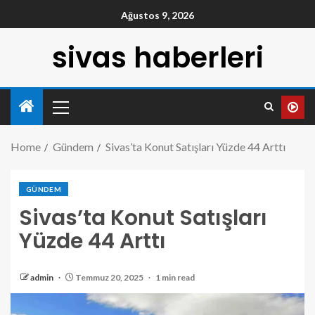
Ağustos 9, 2026
sivas haberleri
Home
Gündem
Sivas’ta Konut Satışları Yüzde 44 Arttı
GÜNDEM
Sivas’ta Konut Satışları
Yüzde 44 Arttı
admin
Temmuz 20, 2025
1 min read