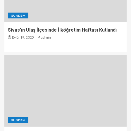
GÜNDEM
Sivas’ın Ulaş İlçesinde İlköğretim Haftası Kutlandı
Eylül 19, 2025
admin
GÜNDEM