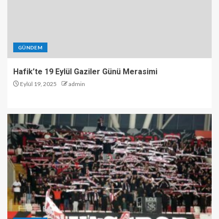
GÜNDEM
Hafik’te 19 Eylül Gaziler Günü Merasimi
Eylül 19, 2025
admin