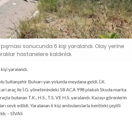
arpışması sonucunda 6 kişi yaralandı. Olay yerine
ralılar hastanelere kaldırıldı.
 kişi yaralandı.
olu Sultanşehir Bulvarı yan yolunda meydana geldi. İ.K.
cari araç ile İ.G. yönetimindeki 58 ACA 998 plakalı Skoda marka
araçta bulunan T.K., H.S., T.S. VE H.S. yaralandı. Kazayı görenlerin
ları sevk edildi. Yaralanan 6 kişi ambulanslarla kentteki çeşitli
ıldı. – SİVAS