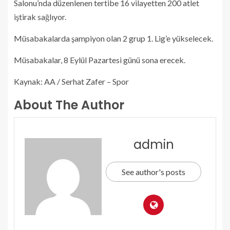
Salonu’nda düzenlenen tertibe 16 vilayetten 200 atlet
iştirak sağlıyor.
Müsabakalarda şampiyon olan 2 grup 1. Lig’e yükselecek.
Müsabakalar, 8 Eylül Pazartesi günü sona erecek.
Kaynak: AA / Serhat Zafer – Spor
About The Author
admin
See author's posts