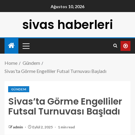
Ağustos 10, 2026
sivas haberleri
Home
Gündem
Sivas’ta Görme Engelliler Futsal Turnuvası Başladı
GÜNDEM
Sivas’ta Görme Engelliler
Futsal Turnuvası Başladı
admin
Eylül 2, 2025
1 min read