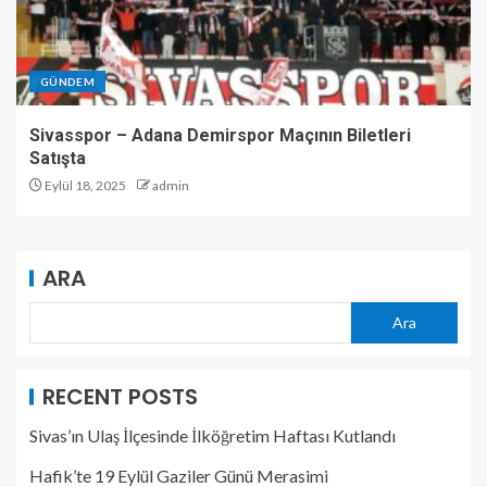
GÜNDEM
Sivasspor – Adana Demirspor Maçının Biletleri
Satışta
Eylül 18, 2025
admin
ARA
Ara
RECENT POSTS
Sivas’ın Ulaş İlçesinde İlköğretim Haftası Kutlandı
Hafik’te 19 Eylül Gaziler Günü Merasimi