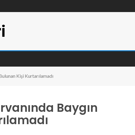
i
Bulunan Kişi Kurtarılamadı
ırvanında Baygın
rılamadı