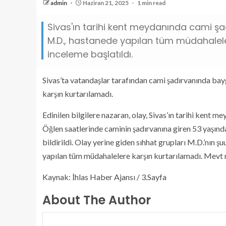
admin
Haziran 21, 2025
1 min read
Sivas'ın tarihi kent meydanında cami ş
M.D., hastanede yapılan tüm müdahaleler
inceleme başlatıldı.
Sivas’ta vatandaşlar tarafından cami şadırvanında bay
karşın kurtarılamadı.
Edinilen bilgilere nazaran, olay, Sivas’ın tarihi kent
Öğlen saatlerinde caminin şadırvanına giren 53 yaşınd
bildirildi. Olay yerine giden sıhhat grupları M.D.’nın 
yapılan tüm müdahalelere karşın kurtarılamadı. Mevt ne
Kaynak: İhlas Haber Ajansı / 3.Sayfa
About The Author