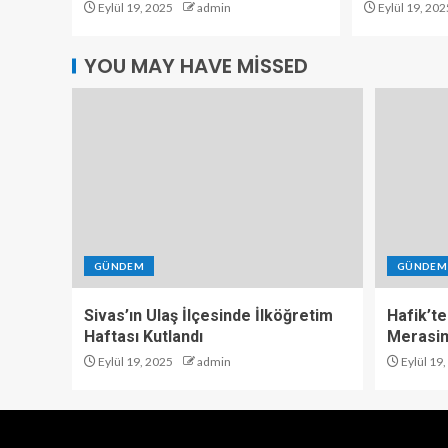
Eylül 19, 2025
admin
Eylül 19, 202
YOU MAY HAVE MISSED
GÜNDEM
GÜNDEM
Sivas’ın Ulaş İlçesinde İlköğretim
Hafik’te
Haftası Kutlandı
Merasi
Eylül 19, 2025
admin
Eylül 19