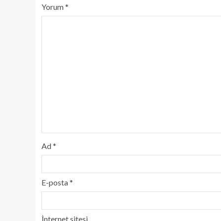
Yorum
*
Ad
*
E-posta
*
İnternet sitesi