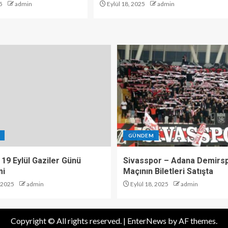
5
admin
Eylül 18, 2025
admin
GÜNDEM
 19 Eylül Gaziler Günü
Sivasspor – Adana Demirs
mi
Maçının Biletleri Satışta
, 2025
admin
Eylül 18, 2025
admin
Copyright © All rights reserved.
|
EnterNews
by AF themes.