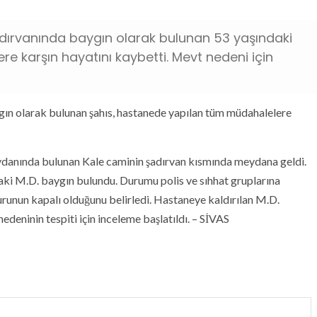
adırvanında baygın olarak bulunan 53 yaşındaki
e karşın hayatını kaybetti. Mevt nedeni için
gın olarak bulunan şahıs, hastanede yapılan tüm müdahalelere
 meydanında bulunan Kale caminin şadırvan kısmında meydana geldi.
aki M.D. baygın bulundu. Durumu polis ve sıhhat gruplarına
şuurunun kapalı olduğunu belirledi. Hastaneye kaldırılan M.D.
deninin tespiti için inceleme başlatıldı. – SİVAS