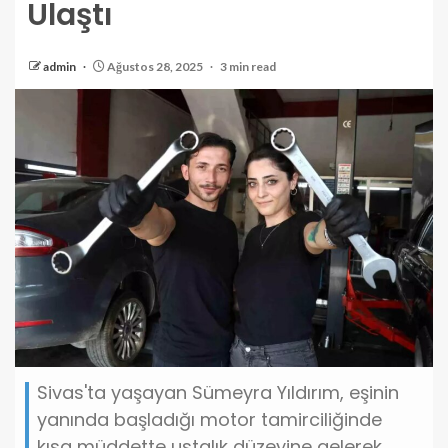
Ulaştı
admin
Ağustos 28, 2025
3 min read
Sivas'ta yaşayan Sümeyra Yıldırım, eşinin
yanında başladığı motor tamirciliğinde
kısa müddette ustalık düzeyine gelerek