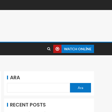
WATCH ONLINE
ARA
Ara
RECENT POSTS