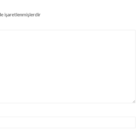
le işaretlenmişlerdir