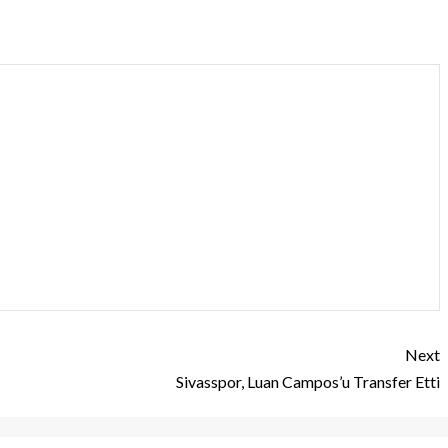
Next
Sivasspor, Luan Campos’u Transfer Etti