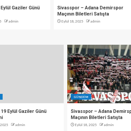
 Eylül Gaziler Günü
Sivasspor – Adana Demirspor
Maçının Biletleri Satışta
5
admin
Eylül 18, 2025
admin
GÜNDEM
 19 Eylül Gaziler Günü
Sivasspor – Adana Demirs
mi
Maçının Biletleri Satışta
, 2025
admin
Eylül 18, 2025
admin