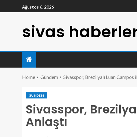
Ağustos 6, 2026
sivas haberler
Home
Gündem
Sivasspor, Brezilyalı Luan Campos il
GÜNDEM
Sivasspor, Brezily
Anlaştı