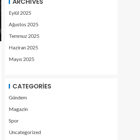
ARCHIVES
Eylül 2025
Ağustos 2025
Temmuz 2025
Haziran 2025
Mayıs 2025
CATEGORIES
Gündem
Magazin
Spor
Uncategorized