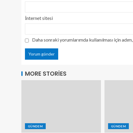
İnternet sitesi
Daha sonraki yorumlarımda kullanılması için adım, 
MORE STORIES
GÜNDEM
GÜNDEM