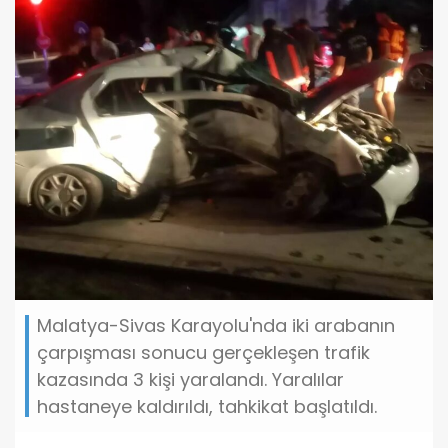
Malatya-Sivas Karayolu'nda iki arabanın
çarpışması sonucu gerçekleşen trafik
kazasında 3 kişi yaralandı. Yaralılar
hastaneye kaldırıldı, tahkikat başlatıldı.