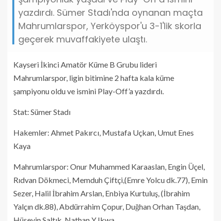
yazdırdı. Sümer Stadı'nda oynanan maçta
Mahrumlarspor, Yerköyspor'u 3-1'lik skorla
geçerek muvaffakiyete ulaştı.
Kayseri İkinci Amatör Küme B Grubu lideri
Mahrumlarspor, ligin bitimine 2 hafta kala küme
şampiyonu oldu ve ismini Play-Off’a yazdırdı.
Stat: Sümer Stadı
Hakemler: Ahmet Pakırcı, Mustafa Uçkan, Umut Enes
Kaya
Mahrumlarspor: Onur Muhammed Karaaslan, Engin Üçel,
Rıdvan Dökmeci, Memduh Çiftçi,(Emre Yolcu dk.77), Emin
Sezer, Halil İbrahim Arslan, Enbiya Kurtuluş, (İbrahim
Yalçın dk.88), Abdürrahim Çopur, Duğhan Orhan Taşdan,
Hüseyin Saltık, Nathan Y Ikwa