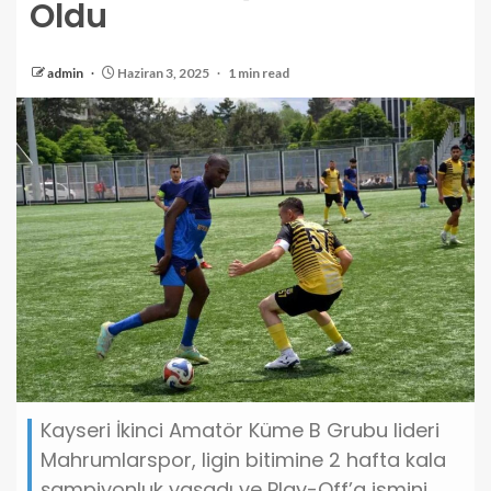
Oldu
admin
Haziran 3, 2025
1 min read
Kayseri İkinci Amatör Küme B Grubu lideri
Mahrumlarspor, ligin bitimine 2 hafta kala
şampiyonluk yaşadı ve Play-Off’a ismini