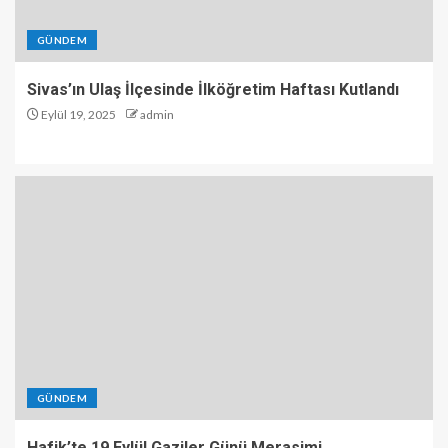
GÜNDEM
Sivas’ın Ulaş İlçesinde İlköğretim Haftası Kutlandı
Eylül 19, 2025
admin
GÜNDEM
Hafik’te 19 Eylül Gaziler Günü Merasimi