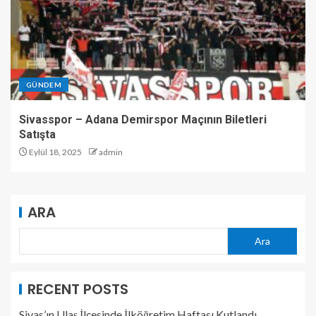
GÜNDEM
Sivasspor – Adana Demirspor Maçının Biletleri
Satışta
Eylül 18, 2025
admin
ARA
Ara
RECENT POSTS
Sivas’ın Ulaş İlçesinde İlköğretim Haftası Kutlandı