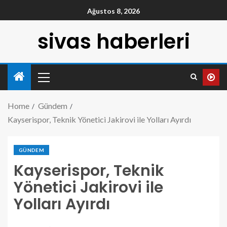
Ağustos 8, 2026
sivas haberleri
Home
Gündem
Kayserispor, Teknik Yönetici Jakirovi ile Yolları Ayırdı
GÜNDEM
Kayserispor, Teknik
Yönetici Jakirovi ile
Yolları Ayırdı