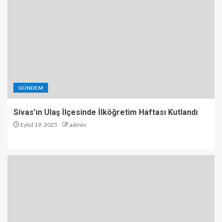
GÜNDEM
Sivas’ın Ulaş İlçesinde İlköğretim Haftası Kutlandı
Eylül 19, 2025
admin