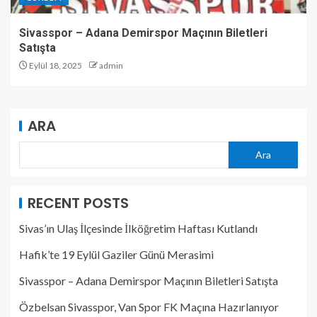
Sivasspor – Adana Demirspor Maçının Biletleri
Satışta
Eylül 18, 2025
admin
ARA
Ara
RECENT POSTS
Sivas’ın Ulaş İlçesinde İlköğretim Haftası Kutlandı
Hafik’te 19 Eylül Gaziler Günü Merasimi
Sivasspor – Adana Demirspor Maçının Biletleri Satışta
Özbelsan Sivasspor, Van Spor FK Maçına Hazırlanıyor