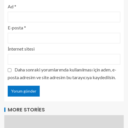
Ad
*
E-posta
*
İnternet sitesi
Daha sonraki yorumlarımda kullanılması için adım, e-
posta adresim ve site adresim bu tarayıcıya kaydedilsin.
MORE STORIES