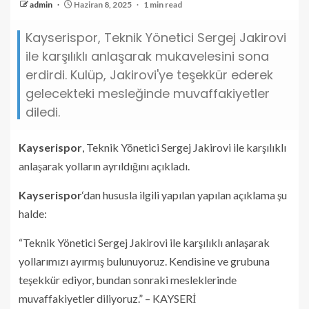
admin
Haziran 8, 2025
1 min read
Kayserispor, Teknik Yönetici Sergej Jakirovi
ile karşılıklı anlaşarak mukavelesini sona
erdirdi. Kulüp, Jakirovi'ye teşekkür ederek
gelecekteki mesleğinde muvaffakiyetler
diledi.
Kayserispor
, Teknik Yönetici Sergej Jakirovi ile karşılıklı
anlaşarak yolların ayrıldığını açıkladı.
Kayserispor
‘dan hususla ilgili yapılan yapılan açıklama şu
halde:
“Teknik Yönetici Sergej Jakirovi ile karşılıklı anlaşarak
yollarımızı ayırmış bulunuyoruz. Kendisine ve grubuna
teşekkür ediyor, bundan sonraki mesleklerinde
muvaffakiyetler diliyoruz.” – KAYSERİ