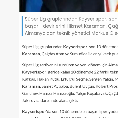
Süper Lig gruplarından Kayserispor, son
başarılı devirlerini Hikmet Karaman, Ça
Almanya'dan teknik yönetici Markus Gis
Süper Lig gruplarından
Kayserispor
, son 10 dönemde 2
Karaman
, Çağdaş Atan ve Sumudica ile en yüksek pua
Süper Lig serüvenini sürdüren ve yeni dönem için Alman
Kayserispor
, geride kalan 10 dönemde 22 farklı teknik
Kafkas, Hakan Kutlu, Ertuğrul Seçme, Sergen Yalçın, 
Karaman
, Samet Aybaba, Bülent Uygun, Robert Prosi
Ganchev, Hamza Hamzaoğlu, Yalçın Koşukavak, Çağdaş
Jakirovic idaresinde alana çıktı.
Kayserispor
‘da son 10 dönemde en başarılı periyod