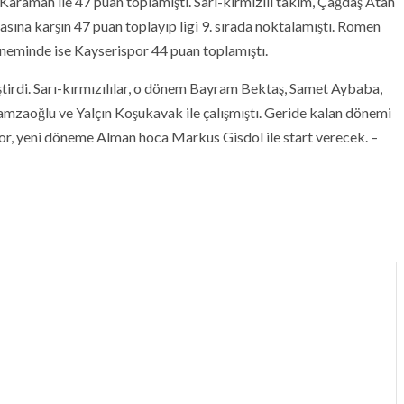
raman ile 47 puan toplamıştı. Sarı-kırmızılı takım, Çağdaş Atan
ına karşın 47 puan toplayıp ligi 9. sırada noktalamıştı. Romen
neminde ise Kayserispor 44 puan toplamıştı.
irdi. Sarı-kırmızılılar, o dönem Bayram Bektaş, Samet Aybaba,
mzaoğlu ve Yalçın Koşukavak ile çalışmıştı. Geride kalan dönemi
por, yeni döneme Alman hoca Markus Gisdol ile start verecek. –