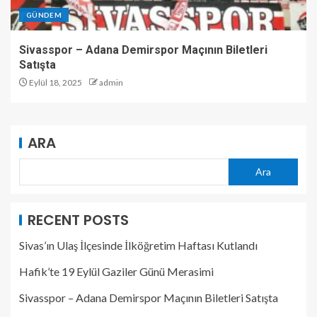
GÜNDEM
Sivasspor – Adana Demirspor Maçının Biletleri
Satışta
Eylül 18, 2025
admin
ARA
Ara
RECENT POSTS
Sivas’ın Ulaş İlçesinde İlköğretim Haftası Kutlandı
Hafik’te 19 Eylül Gaziler Günü Merasimi
Sivasspor – Adana Demirspor Maçının Biletleri Satışta