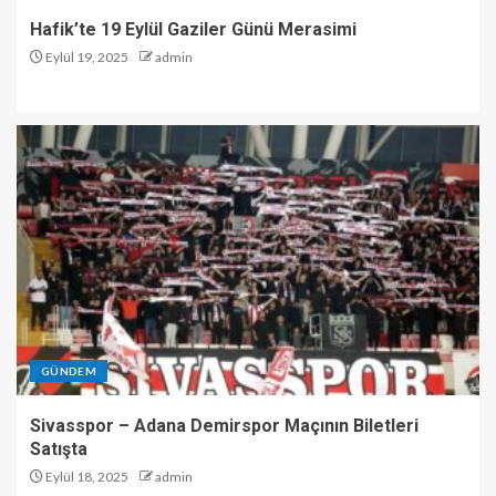
Hafik’te 19 Eylül Gaziler Günü Merasimi
Eylül 19, 2025
admin
GÜNDEM
Sivasspor – Adana Demirspor Maçının Biletleri
Satışta
Eylül 18, 2025
admin