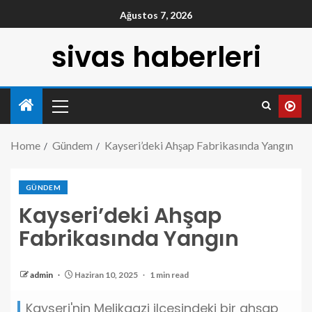
Ağustos 7, 2026
sivas haberleri
Home
Gündem
Kayseri’deki Ahşap Fabrikasında Yangın
GÜNDEM
Kayseri’deki Ahşap
Fabrikasında Yangın
admin
Haziran 10, 2025
1 min read
Kayseri'nin Melikgazi ilçesindeki bir ahşap