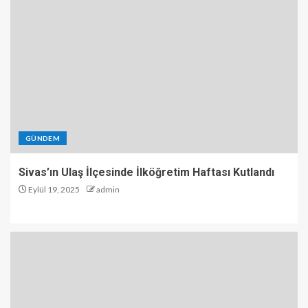
GÜNDEM
Sivas’ın Ulaş İlçesinde İlköğretim Haftası Kutlandı
Eylül 19, 2025
admin