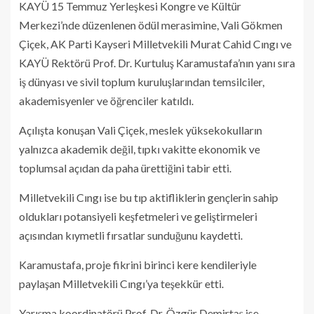
KAYÜ 15 Temmuz Yerleşkesi Kongre ve Kültür
Merkezi’nde düzenlenen ödül merasimine, Vali Gökmen
Çiçek, AK Parti Kayseri Milletvekili Murat Cahid Cıngı ve
KAYÜ Rektörü Prof. Dr. Kurtuluş Karamustafa’nın yanı sıra
iş dünyası ve sivil toplum kuruluşlarından temsilciler,
akademisyenler ve öğrenciler katıldı.
Açılışta konuşan Vali Çiçek, meslek yüksekokulların
yalnızca akademik değil, tıpkı vakitte ekonomik ve
toplumsal açıdan da paha ürettiğini tabir etti.
Milletvekili Cıngı ise bu tıp aktifliklerin gençlerin sahip
oldukları potansiyeli keşfetmeleri ve geliştirmeleri
açısından kıymetli fırsatlar sunduğunu kaydetti.
Karamustafa, proje fikrini birinci kere kendileriyle
paylaşan Milletvekili Cıngı’ya teşekkür etti.
Yarışma koordinatörü Prof. Dr. Özgür Demirtaş ise