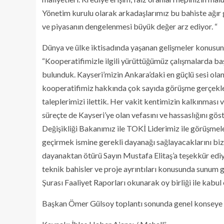
Yönetim kurulu olarak arkadaşlarımız bu bahiste ağır g
ve piyasanın dengelenmesi büyük değer arz ediyor. “
Dünya ve ülke iktisadında yaşanan gelişmeler konusund
“Kooperatifimizle ilgili yürüttüğümüz çalışmalarda 
bulunduk. Kayseri’mizin Ankara’daki en güçlü sesi olan
kooperatifimiz hakkında çok sayıda görüşme gerçekleşti
taleplerimizi ilettik. Her vakit kentimizin kalkınması
süreçte de Kayseri’ye olan vefasını ve hassaslığını gös
Değişikliği Bakanımız ile TOKİ Liderimiz ile görüşmele
geçirmek ismine gerekli dayanağı sağlayacaklarını bizl
dayanaktan ötürü Sayın Mustafa Elitaş’a teşekkür edi
teknik bahisler ve proje ayrıntıları konusunda sunum 
Şurası Faaliyet Raporları okunarak oy birliği ile kabul 
Başkan Ömer Gülsoy toplantı sonunda genel konseye k