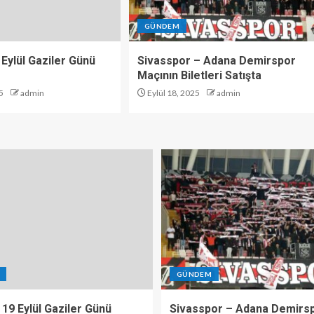
GÜNDEM
 Eylül Gaziler Günü
Sivasspor – Adana Demirspor
Maçının Biletleri Satışta
5
admin
Eylül 18, 2025
admin
GÜNDEM
 19 Eylül Gaziler Günü
Sivasspor – Adana Demirs