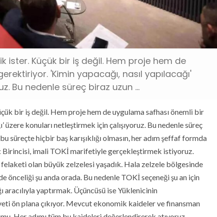
zlik ister. Küçük bir iş değil. Hem proje hem de
ektiriyor. 'Kimin yapacağı, nasıl yapılacağı'
uz. Bu nedenle süreç biraz uzun ...
 Küçük bir iş değil. Hem proje hem de uygulama safhası önemli bir
ı’ üzere konuları netleştirmek için çalışıyoruz. Bu nedenle süreç
i bu süreçte hiçbir baş karışıklığı olmasın, her adım şeffaf formda
 Birincisi, imali TOKİ marifetiyle gerçekleştirmek istiyoruz.
 felaketi olan büyük zelzelesi yaşadık. Hala zelzele bölgesinde
e önceliği şu anda orada. Bu nedenle TOKİ seçeneği şu an için
ğı aracılıyla yaptırmak. Üçüncüsü ise Yüklenicinin
iyeti ön plana çıkıyor. Mevcut ekonomik kaideler ve finansman
alumu. Her adımı tüm bu kaideleri değerlendirerek atıyoruz.