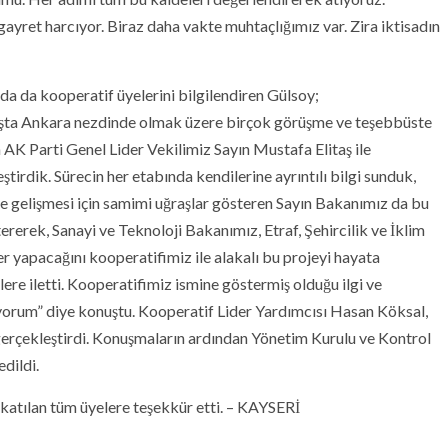
ayret harcıyor. Biraz daha vakte muhtaçlığımız var. Zira iktisadın
a da kooperatif üyelerini bilgilendiren Gülsoy;
başta Ankara nezdinde olmak üzere birçok görüşme ve teşebbüste
 AK Parti Genel Lider Vekilimiz Sayın Mustafa Elitaş ile
rdik. Sürecin her etabında kendilerine ayrıntılı bilgi sunduk,
 ve gelişmesi için samimi uğraşlar gösteren Sayın Bakanımız da bu
tererek, Sanayi ve Teknoloji Bakanımız, Etraf, Şehircilik ve İklim
r yapacağını kooperatifimiz ile alakalı bu projeyi hayata
ere iletti. Kooperatifimiz ismine göstermiş olduğu ilgi ve
yorum” diye konuştu. Kooperatif Lider Yardımcısı Hasan Köksal,
gerçekleştirdi. Konuşmaların ardından Yönetim Kurulu ve Kontrol
edildi.
atılan tüm üyelere teşekkür etti. – KAYSERİ