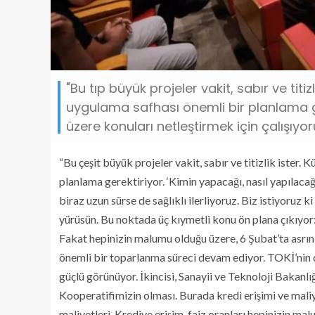
"Bu tıp büyük projeler vakit, sabır ve titi
uygulama safhası önemli bir planlama ger
üzere konuları netleştirmek için çalışıyor
“Bu çeşit büyük projeler vakit, sabır ve titizlik ister.
planlama gerektiriyor. ‘Kimin yapacağı, nasıl yapılacağ
biraz uzun sürse de sağlıklı ilerliyoruz. Biz istiyoruz k
yürüsün. Bu noktada üç kıymetli konu ön plana çıkıyor:
Fakat hepinizin malumu olduğu üzere, 6 Şubat’ta asrın
önemli bir toparlanma süreci devam ediyor. TOKİ’nin d
güçlü görünüyor. İkincisi, Sanayii ve Teknoloji Bakanlı
Kooperatifimizin olması. Burada kredi erişimi ve mal
maliyetleri. Krediye erişim, faiz oranları hepinizin m