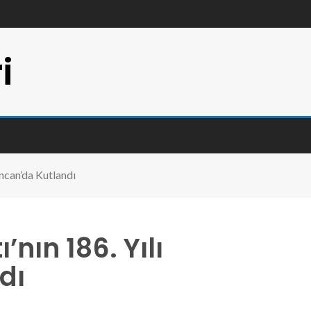
i
incan’da Kutlandı
nın 186. Yılı
dı