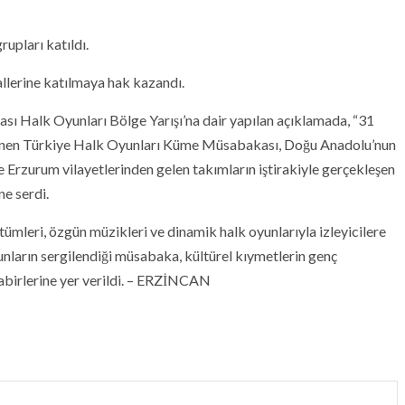
upları katıldı.
llerine katılmaya hak kazandı.
ı Halk Oyunları Bölge Yarışı’na dair yapılan açıklamada, “31
lenen Türkiye Halk Oyunları Küme Müsabakası, Doğu Anadolu’nun
ve Erzurum vilayetlerinden gelen takımların iştirakiyle gerçekleşen
ne serdi.
ümleri, özgün müzikleri ve dinamik halk oyunlarıyla izleyicilere
yunların sergilendiği müsabaka, kültürel kıymetlerin genç
 tabirlerine yer verildi. – ERZİNCAN