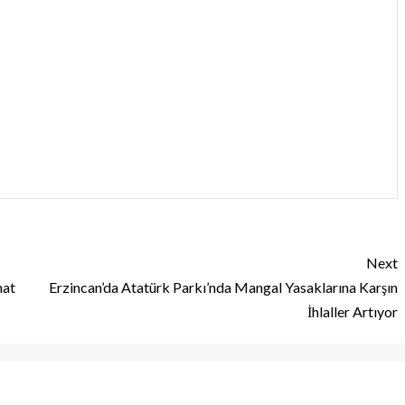
Next
hat
Erzincan’da Atatürk Parkı’nda Mangal Yasaklarına Karşın
İhlaller Artıyor