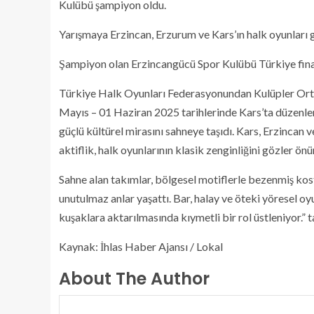
Kulübü şampiyon oldu.
Yarışmaya Erzincan, Erzurum ve Kars’ın halk oyunları gr
Şampiyon olan Erzincangücü Spor Kulübü Türkiye fina
Türkiye Halk Oyunları Federasyonundan Kulüpler Ortas
Mayıs – 01 Haziran 2025 tarihlerinde Kars’ta düzen
güçlü kültürel mirasını sahneye taşıdı. Kars, Erzincan 
aktiflik, halk oyunlarının klasik zenginliğini gözler önü
Sahne alan takımlar, bölgesel motiflerle bezenmiş kost
unutulmaz anlar yaşattı. Bar, halay ve öteki yöresel o
kuşaklara aktarılmasında kıymetli bir rol üstleniyor.”
Kaynak: İhlas Haber Ajansı / Lokal
About The Author