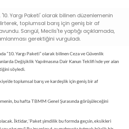
 '10. Yargı Paketi' olarak bilinen düzenlemenin
irterek, toplumsal barış için geniş bir af
undu. Sarıgül, Meclis'te yaptığı açıklamada,
amlanması gerektiğini vurguladı.
a “10. Yargı Paketi” olarak bilinen Ceza ve Güvenlik
nlarda Değişiklik Yapılmasına Dair Kanun Teklifi’nde yer alan
ğini söyledi.
iye’de toplumsal barış ve kardeşlik için geniş bir af
lemenin, bu hafta TBMM Genel Şurasında görüşüleceğini
acak. İktidar, ‘Paket şimdilik bu formda geçsin, eksikleri
ü şey olur mu? Bu insanları 6 ay mahpusta tutmak büyük bir