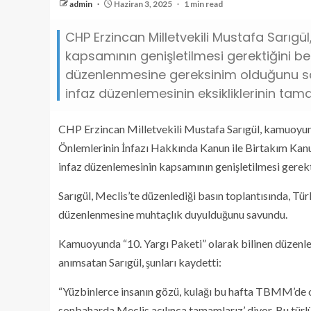
admin
Haziran 3, 2025
1 min read
CHP Erzincan Milletvekili Mustafa Sarıgül,
kapsamının genişletilmesi gerektiğini bel
düzenlenmesine gereksinim olduğunu sav
infaz düzenlemesinin eksikliklerinin tam
CHP Erzincan Milletvekili Mustafa Sarıgül, kamuoyund
Önlemlerinin İnfazı Hakkında Kanun ile Birtakım Kanu
infaz düzenlemesinin kapsamının genişletilmesi gerekti
Sarıgül, Meclis’te düzenlediği basın toplantısında, Türk
düzenlenmesine muhtaçlık duyulduğunu savundu.
Kamuoyunda “10. Yargı Paketi” olarak bilinen düzen
anımsatan Sarıgül, şunları kaydetti:
“Yüzbinlerce insanın gözü, kulağı bu hafta TBMM’de ol
sonbaharda Meclis açılınca tamamlarız’ diyor. Bu türl