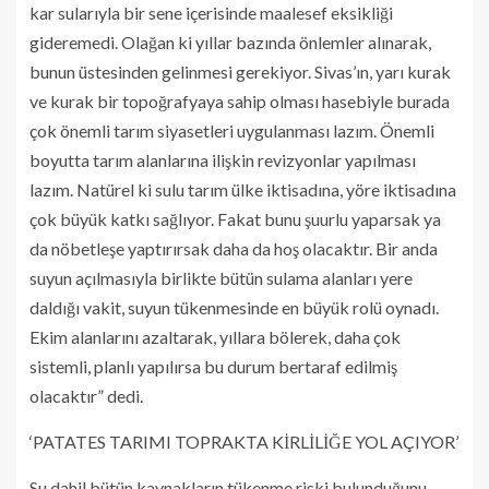
kar sularıyla bir sene içerisinde maalesef eksikliği
gideremedi. Olağan ki yıllar bazında önlemler alınarak,
bunun üstesinden gelinmesi gerekiyor. Sivas’ın, yarı kurak
ve kurak bir topoğrafyaya sahip olması hasebiyle burada
çok önemli tarım siyasetleri uygulanması lazım. Önemli
boyutta tarım alanlarına ilişkin revizyonlar yapılması
lazım. Natürel ki sulu tarım ülke iktisadına, yöre iktisadına
çok büyük katkı sağlıyor. Fakat bunu şuurlu yaparsak ya
da nöbetleşe yaptırırsak daha da hoş olacaktır. Bir anda
suyun açılmasıyla birlikte bütün sulama alanları yere
daldığı vakit, suyun tükenmesinde en büyük rolü oynadı.
Ekim alanlarını azaltarak, yıllara bölerek, daha çok
sistemli, planlı yapılırsa bu durum bertaraf edilmiş
olacaktır” dedi.
‘PATATES TARIMI TOPRAKTA KİRLİLİĞE YOL AÇIYOR’
Su dahil bütün kaynakların tükenme riski bulunduğunu