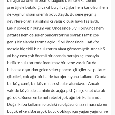
barajlarda önemli tesiri olduğunu belirterek, “Genel
prestijiyle bakıldığı vakit bu yıl yağışlar hem kar olsun hem
de yağmur olsun önemli boyuttaydı. Bu sene geçmiş
devirlere oranla alışılmış ki yağış ölçüsü hayli fazlaydı.
Lakin şöyle bir durum var. Öncesinde 5 yılı boyunca hem
patates hem de şeker pancarı tarımı olarak Hafik çok
geniş bir alanda tarıma açıldı. 5 yıl öncesinde Hafik’te
mesela hiç ekili bir sulu tarım alanı görmemiştik. Ancak 5
yıl boyunca çok önemli bir oranda barajın açılmasıyla
birlikte sulu tarımda inanılmaz bir ivme vardı. Bu da
bilhassa dışarıdan gelen şeker pancarı çiftçileri ve patates
çiftçileri, çok ağır bir halde barajın suyunu kullandı. Orada
bir köy, cami, bir köy minaresi sular altındaydı. Ancak
vakitle köyün de caminin de açığa çıktığını çok net olarak
gördük. Bunun en temel sebebi çok ağır bir kullanımdı.
Doğal ki bu kullanım oradaki su ölçüsünün azalmasında en
büyük etken. Baraj çok büyük olduğu için yağan yağmur ve