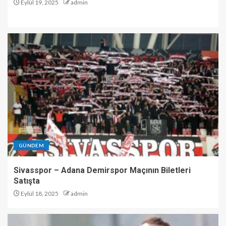
Eylül 19, 2025
admin
GÜNDEM
Sivasspor – Adana Demirspor Maçının Biletleri
Satışta
Eylül 18, 2025
admin