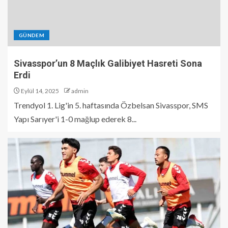
GÜNDEM
Sivasspor’un 8 Maçlık Galibiyet Hasreti Sona
Erdi
Eylül 14, 2025
admin
Trendyol 1. Lig'in 5. haftasında Özbelsan Sivasspor, SMS
Yapı Sarıyer'i 1-0 mağlup ederek 8...