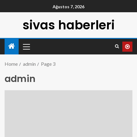
Ağustos 7, 2026
sivas haberleri
Home
admin
Page 3
admin