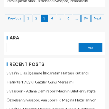
karşılaşacak olan Özbelsan Sivasspor, idmanlarını...
Previous
1
2
3
4
5
6
…
94
Next
ARA
Ara
RECENT POSTS
Sivas’ın Ulaş İlçesinde İlköğretim Haftası Kutlandı
Hafik’te 19 Eylül Gaziler Günü Merasimi
Sivasspor – Adana Demirspor Maçının Biletleri Satışta
Özbelsan Sivasspor, Van Spor FK Maçına Hazırlanıyor
Sivas’ta 6 Hırsızlık Olayına Karışan 2 Şahıs Tutuklandı