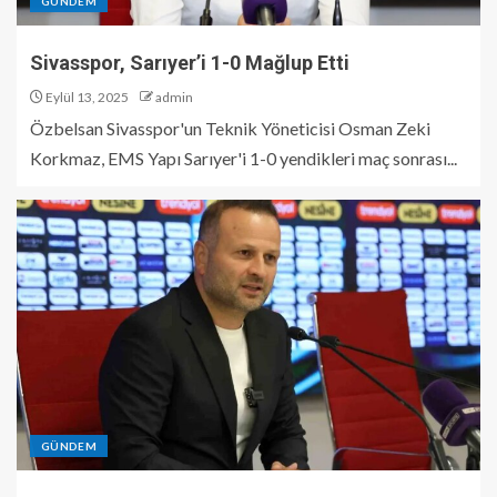
GÜNDEM
Sivasspor, Sarıyer’i 1-0 Mağlup Etti
Eylül 13, 2025
admin
Özbelsan Sivasspor'un Teknik Yöneticisi Osman Zeki
Korkmaz, EMS Yapı Sarıyer'i 1-0 yendikleri maç sonrası...
GÜNDEM