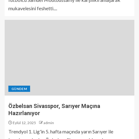
mukavelesini feshetti....
GÜNDEM
Özbelsan Sivasspor, Sarıyer Maçına
Hazırlanıyor
Eylül 12, 2025
admin
Trendyol 1. Lig'in 5. hafta maçında yarın Sarıyer ile