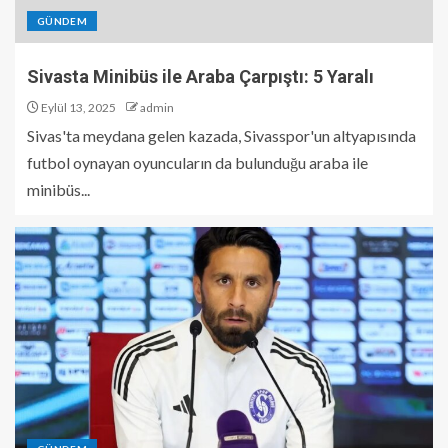
GÜNDEM
Sivasta Minibüs ile Araba Çarpıştı: 5 Yaralı
Eylül 13, 2025
admin
Sivas'ta meydana gelen kazada, Sivasspor'un altyapısında
futbol oynayan oyuncuların da bulunduğu araba ile
minibüs...